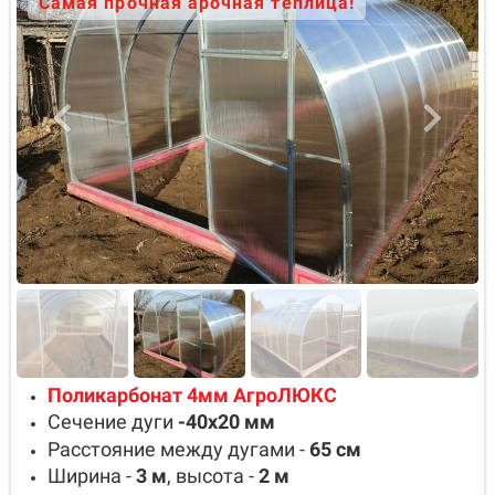
Самая прочная арочная теплица!
Поликарбонат 4мм АгроЛЮКС
Сечение дуги
-40х20
мм
Расстояние между дугами -
65
см
Ширина -
3
м
, высота -
2
м