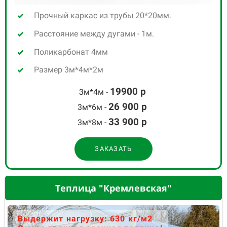
Прочный каркас из трубы 20*20мм.
Расстояние между дугами - 1м.
Поликарбонат 4мм
Размер 3м*4м*2м
19900 р
3м*4м -
26 900
р
3м*6м -
33 900
р
3м*8м -
ЗАКАЗАТЬ
Теплица "Кремлевская"
Выдержит нагрузку: 630 кг/м2