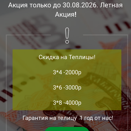
16
35
Акция только до 30.08.2026. Летная
17
36
Акция
!
18
37
19
38
20
39
Скидка на Теплицы!
21
40
3*4 -2000р
22
41
3*6 -3000р
23
42
3*8 -4000р
24
43
Гарантия на телицу 1 год от нас!
25
44