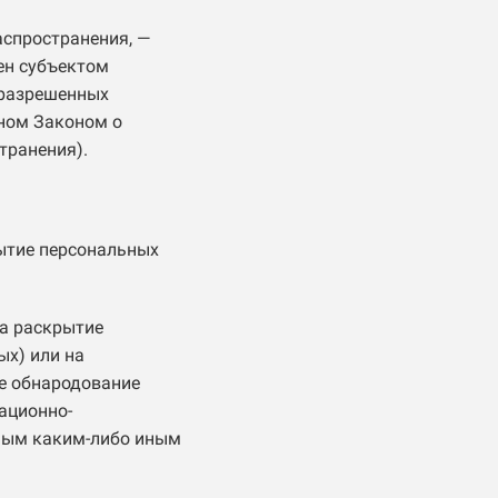
аспространения, —
ен субъектом
 разрешенных
ном Законом о
транения).
рытие персональных
на раскрытие
ых) или на
ле обнародование
ационно-
ным каким-либо иным