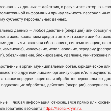
ерсональных данных — действия, в результате которых не
ополнительной информации принадлежность персональных
му субъекту персональных данных.
нальных данных — любое действие (операция) или совокупн
мых с использованием средств автоматизации или без исп
ыми данными, включая сбор, запись, систематизацию, нако
, изменение), извлечение, использование, передачу (распр
п), обезличивание, блокирование, удаление, уничтожение 
дарственный орган, муниципальный орган, юридическое или
овместно с другими лицами организующие и/или осущест
 а также определяющие цели обработки персональных дан
 подлежащих обработке, действия (операции), совершаем
нные — любая информация, относящаяся прямо или косвен
ользователю веб-сайта
https://teplici-krym.ru.