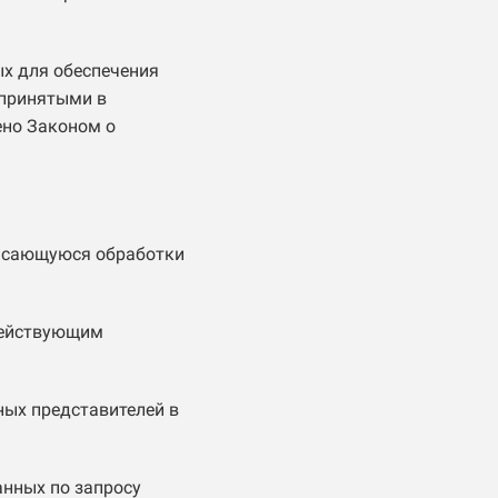
ых для обеспечения
 принятыми в
ено Законом о
касающуюся обработки
действующим
ных представителей в
анных по запросу