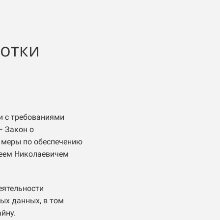
отки
и с требованиями
— Закон о
 меры по обеспечению
геем Николаевичем
еятельности
ых данных, в том
йну.