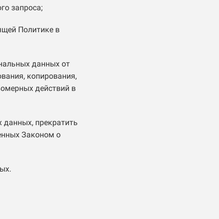
го запроса;
ящей Политике в
нальных данных от
ования, копирования,
вомерных действий в
х данных, прекратить
енных Законом о
ых.