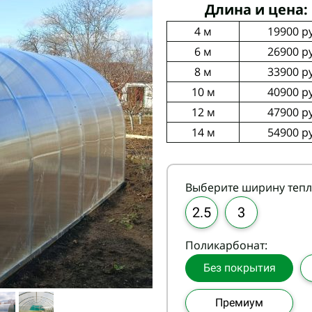
Длина и цена:
4 м
19900
р
6 м
26900
р
8 м
33900
р
10 м
40900
р
12 м
47900
р
14 м
54900
р
Выберите ширину теп
2.5
3
Поликарбонат:
Без покрытия
Премиум