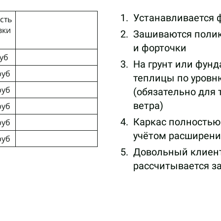
Устанавливается ф
сть
вки
Зашиваются полик
а
и форточки
уб
На грунт или фунд
руб
теплицы по уровн
руб
(обязательно для 
ветра)
руб
Каркас полностью
руб
учётом расширения
руб
Довольный клиент
рассчитывается з