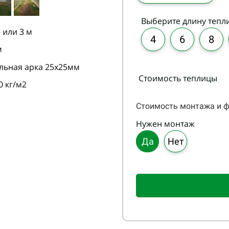
Выберите длину тепл
5 или 3 м
4
6
8
м
льная арка 25х25мм
Стоимость теплицы
0 кг/м2
Стоимость монтажа и ф
Нужен монтаж
Да
Нет