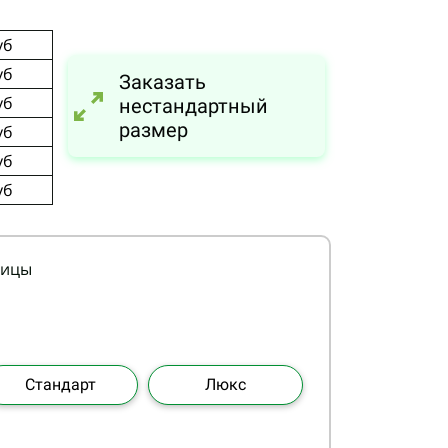
уб
уб
Заказать
уб
нестандартный
размер
уб
уб
уб
лицы
Стандарт
Люкс