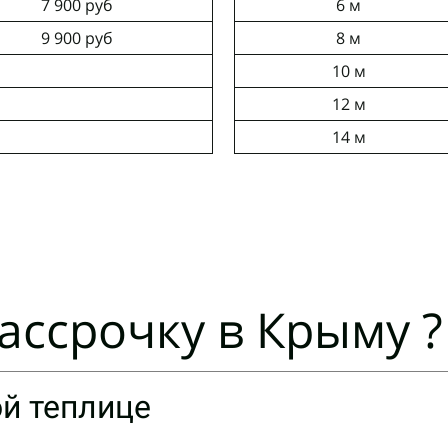
7 900 руб
6 м
9 900 руб
8 м
10 м
12 м
14 м
рассрочку в Крыму ?
ой теплице