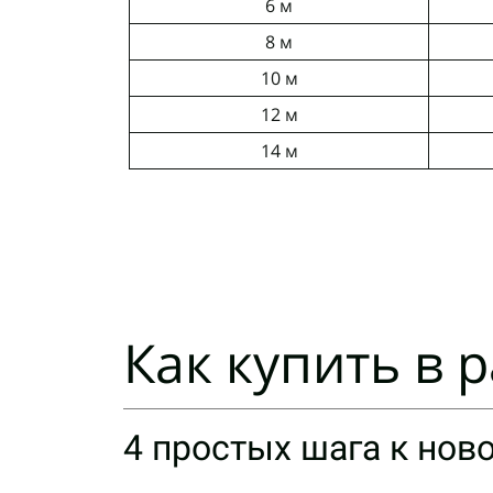
6 м
8 м
10 м
12 м
14 м
Как купить в 
4 простых шага к нов