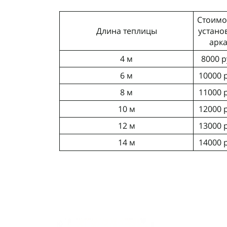
Стоимо
Длина теплицы
устано
арк
4 м
8000 р
6 м
10000 
8 м
11000 
10 м
12000 
12 м
13000 
14 м
14000 