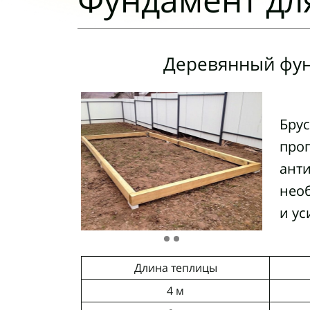
Деревянный фу
Брус
про
анти
нео
и у
Длина теплицы
4 м