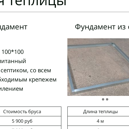
ндамент
Фундамент из
 100*100
питанный
септиком, со всем
бходимым крепежем
силением
Стоимость бруса
Длина теплицы
5 900 руб
4 м