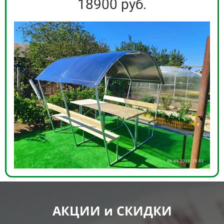
18900 руб.
05
06
07
08
09
10
11
12
13
АКЦИИ и СКИДКИ
14