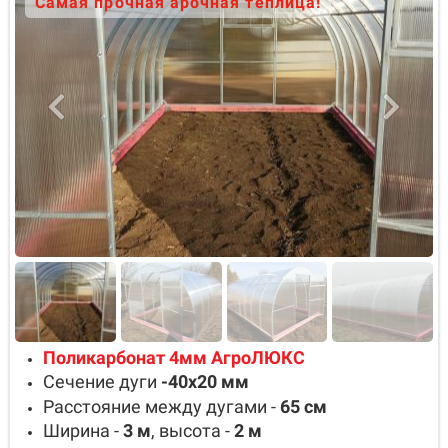
Самая прочная арочная теплица!
Поликарбонат 4мм АгроЛЮКС
Сечение дуги
-40х20
мм
Расстояние между дугами -
65
см
Ширина -
3
м
, высота -
2
м