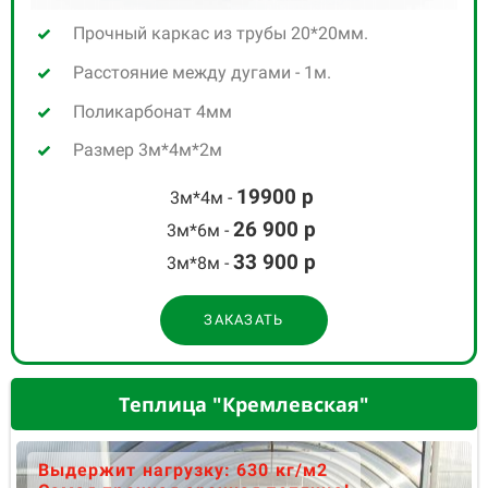
Прочный каркас из трубы 20*20мм.
Расстояние между дугами - 1м.
Поликарбонат 4мм
Размер 3м*4м*2м
19900 р
3м*4м -
26 900
р
3м*6м -
33 900
р
3м*8м -
ЗАКАЗАТЬ
Теплица "Кремлевская"
Выдержит нагрузку: 630 кг/м2