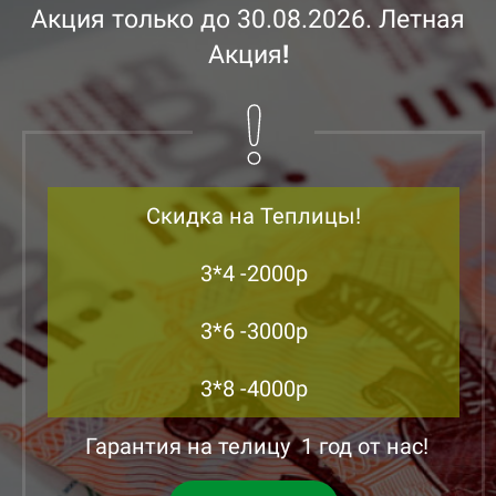
Акция только до 30.08.2026. Летная
15
Акция
!
16
17
18
Скидка на Теплицы!
19
3*4 -2000р
20
21
3*6 -3000р
22
3*8 -4000р
23
Гарантия на телицу 1 год от нас!